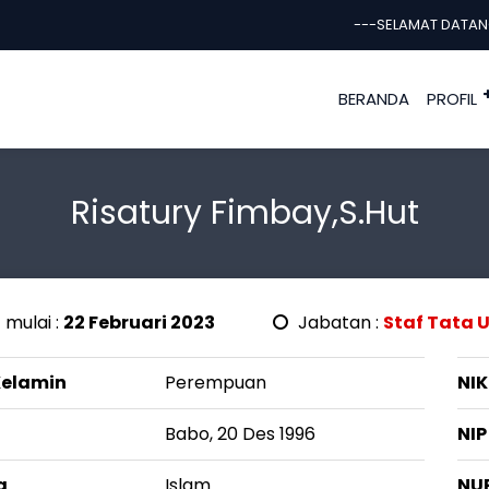
---SELAMAT DATANG D
BERANDA
PROFIL
Risatury Fimbay,S.Hut
 mulai :
22 Februari 2023
Jabatan :
Staf Tata 
Kelamin
Perempuan
NIK
Babo, 20 Des 1996
NIP
a
Islam
NU