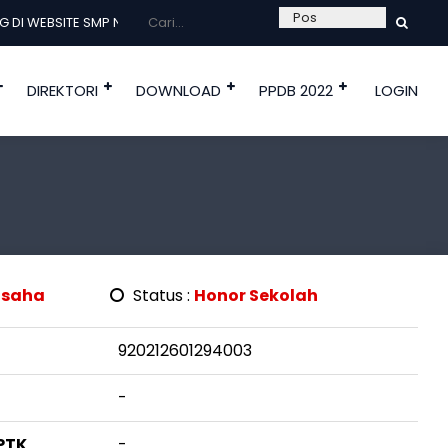
I WEBSITE SMP NEGERI BABO ---
DIREKTORI
DOWNLOAD
PPDB 2022
LOGIN
Usaha
Status :
Honor Sekolah
920212601294003
-
PTK
-