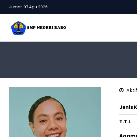
Jumat, 07 Agu 2026
Aktif
Jenis 
T.T.L
Agam