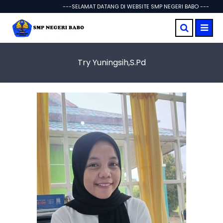
---SELAMAT DATANG DI WEBSITE SMP NEGERI BABO ---
Try Yuningsih,S.Pd