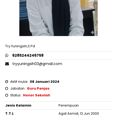
Try Yuningsih,S.Pd
6285244246758
tryyuningsih03@gmail.com
Aktif mulai :
08 Januari 2024
Jabatan :
Guru Penjas
Status :
Honor Sekolah
Jenis Kelamin
Perempuan
T.T.L
Agat Asmat, 12 Jun 2000