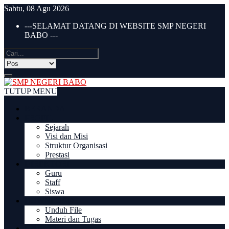
Sabtu, 08 Agu 2026
---SELAMAT DATANG DI WEBSITE SMP NEGERI
BABO ---
TUTUP MENU
BERANDA
PROFIL
Sejarah
Visi dan Misi
Struktur Organisasi
Prestasi
DIREKTORI
Guru
Staff
Siswa
DOWNLOAD
Unduh File
Materi dan Tugas
PPDB 2022