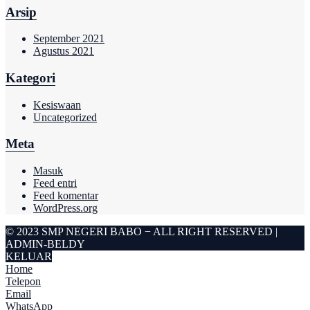
Arsip
September 2021
Agustus 2021
Kategori
Kesiswaan
Uncategorized
Meta
Masuk
Feed entri
Feed komentar
WordPress.org
© 2023 SMP NEGERI BABO − ALL RIGHT RESERVED |
ADMIN-BELDY
KELUAR
Home
Telepon
Email
WhatsApp