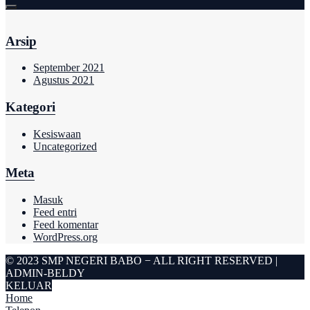
Arsip
September 2021
Agustus 2021
Kategori
Kesiswaan
Uncategorized
Meta
Masuk
Feed entri
Feed komentar
WordPress.org
© 2023 SMP NEGERI BABO − ALL RIGHT RESERVED |
ADMIN-BELDY
KELUAR
Home