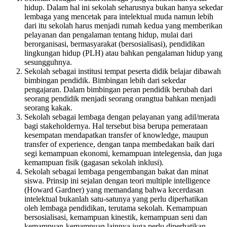
hidup. Dalam hal ini sekolah seharusnya bukan hanya sekedar
lembaga yang mencetak para intelektual muda namun lebih
dari itu sekolah harus menjadi rumah kedua yang memberikan
pelayanan dan pengalaman tentang hidup, mulai dari
berorganisasi, bermasyarakat (bersosialisasi), pendidikan
lingkungan hidup (PLH) atau bahkan pengalaman hidup yang
sesungguhnya.
Sekolah sebagai institusi tempat peserta didik belajar dibawah
bimbingan pendidik. Bimbingan lebih dari sekedar
pengajaran. Dalam bimbingan peran pendidik berubah dari
seorang pendidik menjadi seorang orangtua bahkan menjadi
seorang kakak.
Sekolah sebagai lembaga dengan pelayanan yang adil/merata
bagi stakeholdernya. Hal tersebut bisa berupa pemerataan
kesempatan mendapatkan transfer of knowledge, maupun
transfer of experience, dengan tanpa membedakan baik dari
segi kemampuan ekonomi, kemampuan intelegensia, dan juga
kemampuan fisik (gagasan sekolah inklusi).
Sekolah sebagai lembaga pengembangan bakat dan minat
siswa. Prinsip ini sejalan dengan teori multiple intelligence
(Howard Gardner) yang memandang bahwa kecerdasan
intelektual bukanlah satu-satunya yang perlu diperhatikan
oleh lembaga pendidikan, terutama sekolah. Kemampuan
bersosialisasi, kemampuan kinestik, kemampuan seni dan
kemampuan-kemampuan lainnya juga perlu diperhatikan