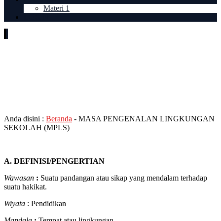
Materi 1
LOGIN
MASA PENGENALAN
LINGKUNGAN SEKOLAH
(MPLS)
Anda disini :
Beranda
-
MASA PENGENALAN LINGKUNGAN
SEKOLAH (MPLS)
A. DEFINISI/PENGERTIAN
Wawasan
:
Suatu pandangan atau sikap yang mendalam terhadap
suatu hakikat.
Wiyata
: Pendidikan
Mandala
:
Tempat atau lingkungan