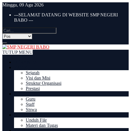
Minggu, 09 Agu 2026
---SELAMAT DATANG DI WEBSITE SMP NEGERI
BABO ---
TUTUP MENU
BERANDA
PROFIL
Sejarah
Visi dan Misi
Struktur Organisasi
Prestasi
DIREKTORI
Guru
Staff
Siswa
DOWNLOAD
Unduh File
Materi dan Tugas
PPDB 2022