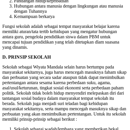
Pandangan hidup/kepribadian
Hubungan antara manusia dengan lingkungan atau manusia
dengan Tuhannya
Kemampuan berkarya
Fungsi sekolah adalah sebagai tempat masyarakat belajar karena
memiliki aturan/tata tertib kehidupan yang mengatur hubungan
antara guru, pengelola pendidikan siswa dalam PBM untuk
mencapai tujuan pendidikan yang telah ditetapkan dlam suasana
yang dinamis.
D.
PRINSIP SEKOLAH
Sekolah sebagai Wiyata Mandala selain harus bertumpu pada
masyarakat sekitarnya, juga harus mencegah masuknya faham sikap
dan perbuatan yang secara sadar ataupun tidak dapat menimbulkan
pertentangan antara sesama karena perbedaan suku, agama,
asal/usul/keturunan, tingkat sosial ekonomi serta perbedaan paham
politik. Sekolah tidak boleh hidup menyendiri melepaskan diri dari
tantangan sosial budaya dalam masyarakat tempat sekolah itu
berada. Sekolah juga menjadi suri teladan bagi kehidupan
masyarakat sekitarnya, serta mampu mencegah masuknya sikap dan
perbuatan yang akan menimbulkan pertentangan. Untuk itu sekolah
memiliki prinsip-prinsip sebagai berikut :
Sekolah sebagai wadah/lembaga yang memberikan bekal