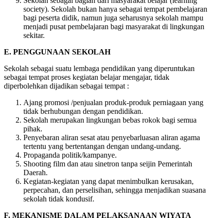
Sekolah sebagai bagian dari masyarakat belajar (learning
society). Sekolah bukan hanya sebagai tempat pembelajaran
bagi peserta didik, namun juga seharusnya sekolah mampu
menjadi pusat pembelajaran bagi masyarakat di lingkungan
sekitar.
E.
PENGGUNAAN SEKOLAH
Sekolah sebagai suatu lembaga pendidikan yang diperuntukan
sebagai tempat proses kegiatan belajar mengajar, tidak
diperbolehkan dijadikan sebagai tempat :
Ajang promosi /penjualan produk-produk perniagaan yang
tidak berhubungan dengan pendidikan.
Sekolah merupakan lingkungan bebas rokok bagi semua
pihak.
Penyebaran aliran sesat atau penyebarluasan aliran agama
tertentu yang bertentangan dengan undang-undang.
Propaganda politik/kampanye.
Shooting film dan atau sinetron tanpa seijin Pemerintah
Daerah.
Kegiatan-kegiatan yang dapat menimbulkan kerusakan,
perpecahan, dan perselisihan, sehingga menjadikan suasana
sekolah tidak kondusif.
F.
MEKANISME DALAM PELAKSANAAN WIYATA