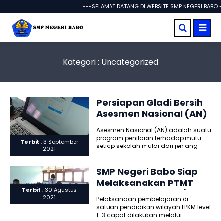
---SELAMAT DATANG DI WEBSITE SMP NEGERI BABO -
Kategori : Uncategorized
Persiapan Gladi Bersih
Asesmen Nasional (AN)
2021 di SMP Negeri Babo
Asesmen Nasional (AN) adalah suatu
program penilaian terhadap mutu
Terbit
: 3 September
setiap sekolah mulai dari jenjang
2021
dasar sampai menengah. Mutu
satuan pendidikan..
SMP Negeri Babo Siap
Melaksanakan PTMT
Terbit
: 30 Agustus
Tahun Ajaran 2021/2022
2021
Pelaksanaan pembelajaran di
Semester Ganjil
satuan pendidikan wilayah PPKM level
1-3 dapat dilakukan melalui