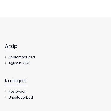
Pembelajaran Tatap Muka Terbatas
(PTMT) dan/atau PJJ sesuai..
Arsip
September 2021
Agustus 2021
Kategori
Kesiswaan
Uncategorized