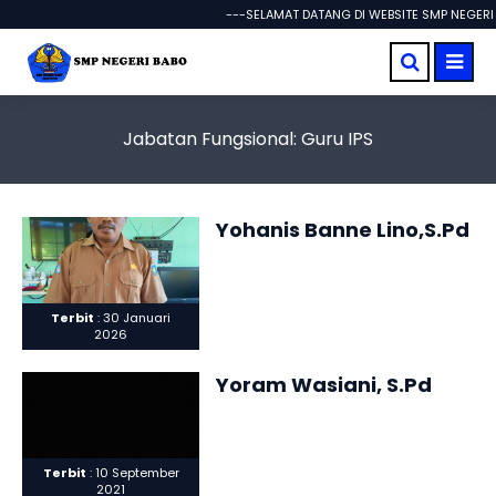
---SELAMAT DATANG DI WEBSITE SMP NEGERI 
Jabatan Fungsional:
Guru IPS
Yohanis Banne Lino,S.Pd
Terbit
: 30 Januari
2026
Yoram Wasiani, S.Pd
Terbit
: 10 September
2021