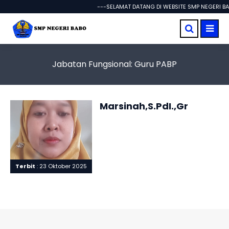
---SELAMAT DATANG DI WEBSITE SMP NEGERI BA
Jabatan Fungsional:
Guru PABP
Marsinah,S.PdI.,Gr
Terbit
: 23 Oktober 2025