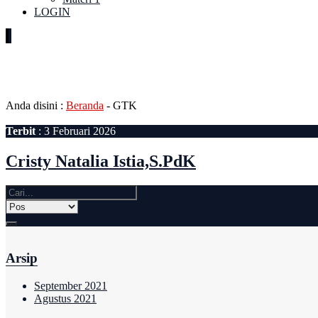
LOGIN
Jabatan Fungsional:
Guru PABP
Anda disini :
Beranda
-
GTK
Terbit
: 3 Februari 2026
Cristy Natalia Istia,S.PdK
Arsip
September 2021
Agustus 2021