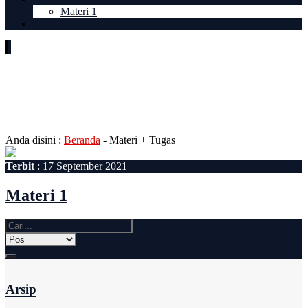
Materi 1
LOGIN
Mata Pelajaran:
Bahasa
Indonesia
Anda disini :
Beranda
-
Materi + Tugas
Terbit
: 17 September 2021
Materi 1
Arsip