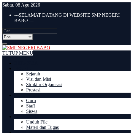
Sabtu, 08 Agu 2026
---SELAMAT DATANG DI WEBSITE SMP NEGERI
BABO ---
TUTUP MENU
BERANDA
PROFIL
Sejarah
Visi dan Misi
Struktur Organisasi
Prestasi
DIREKTORI
Guru
Staff
Siswa
DOWNLOAD
Unduh File
Materi dan Tugas
PPDB 2022