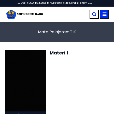
---SELAMAT DATANG DI WEBSITE SMP NEGERI BABO ---
Mata Pelajaran:
TIK
Materi 1