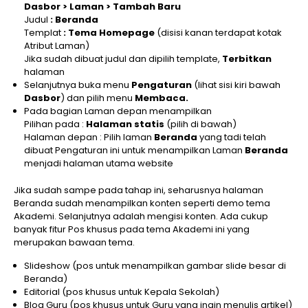
Dasbor > Laman > Tambah Baru
Judul
:
Beranda
Templat
: Tema Homepage
(disisi kanan terdapat kotak
Atribut Laman)
Jika sudah dibuat judul dan dipilih template,
Terbitkan
halaman
Selanjutnya buka menu
Pengaturan
(lihat sisi kiri bawah
Dasbor
) dan pilih menu
Membaca.
Pada bagian Laman depan menampilkan
Pilihan pada :
Halaman statis
(pilih di bawah)
Halaman depan : Pilih laman
Beranda
yang tadi telah
dibuat Pengaturan ini untuk menampilkan Laman
Beranda
menjadi halaman utama website
Jika sudah sampe pada tahap ini, seharusnya halaman
Beranda sudah menampilkan konten seperti demo tema
Akademi. Selanjutnya adalah mengisi konten. Ada cukup
banyak fitur Pos khusus pada tema Akademi ini yang
merupakan bawaan tema.
Slideshow (pos untuk menampilkan gambar slide besar di
Beranda)
Editorial (pos khusus untuk Kepala Sekolah)
Blog Guru (pos khusus untuk Guru yang ingin menulis artikel)