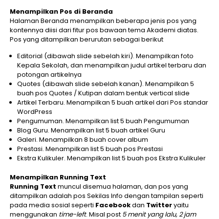
Menampilkan Pos di Beranda
Halaman Beranda menampilkan beberapa jenis pos yang
kontennya diisi dari fitur pos bawaan tema Akademi diatas.
Pos yang ditampilkan berurutan sebagai berikut
Editorial (dibawah slide sebelah kiri). Menampilkan foto
Kepala Sekolah, dan menampilkan judul artikel terbaru dan
potongan artikelnya
Quotes (dibawah slide sebelah kanan). Menampilkan 5
buah pos Quotes / Kutipan dalam bentuk vertical slide
Artikel Terbaru. Menampilkan 5 buah artikel dari Pos standar
WordPress
Pengumuman. Menampilkan list 5 buah Pengumuman
Blog Guru. Menampilkan list 5 buah artikel Guru
Galeri. Menampilkan 8 buah cover album
Prestasi. Menampilkan list 5 buah pos Prestasi
Ekstra Kulikuler. Menampilkan list 5 buah pos Ekstra Kulikuler
Menampilkan Running Text
Running Text
muncul disemua halaman, dan pos yang
ditampilkan adalah pos Sekilas Info dengan tampilan seperti
pada media sosial seperti
Facebook
dan
Twitter
yaitu
menggunakan
time-left
. Misal post
5 menit yang lalu, 2 jam