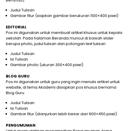
Beranda).
Judul Tulisan
Gambar fitur (siapkan gambar berukuran 1100×400 pixel)
EDITORIAL
Pos ini digunakan untuk membuat artikel khusus untuk kepala
sekolah. Pada halaman Beranda muncul di bawah slider
berupa photo, judul tulisan dan potongan text tulisan
Judul Tulisan
Isi Tulisan
Gambar photo (ukuran 300×400 pixel)
BLOG GURU
Pos ini digunakan untuk guru yang ingin menulis artikel untuk
website, di tema Akademi disiapkan pos khusus bernama
Blog Guru
Judul Tulisan
Isi Tulisan
Gambar fitur (dianjurkan lebih besar dari 600×450 pixel)
PENGUMUMAN
Untuk memudahkan menampilkan Pengumuman, tema