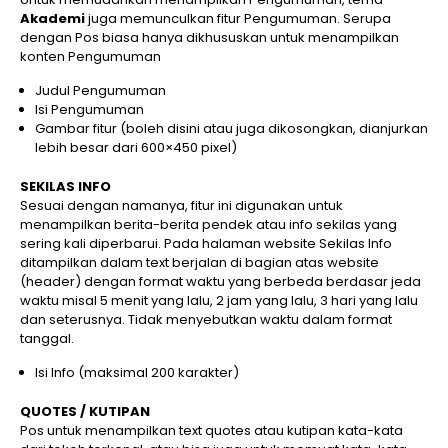
Akademi
juga memunculkan fitur Pengumuman. Serupa
dengan Pos biasa hanya dikhususkan untuk menampilkan
konten Pengumuman
Judul Pengumuman
Isi Pengumuman
Gambar fitur (boleh disini atau juga dikosongkan, dianjurkan
lebih besar dari 600×450 pixel)
SEKILAS INFO
Sesuai dengan namanya, fitur ini digunakan untuk
menampilkan berita-berita pendek atau info sekilas yang
sering kali diperbarui. Pada halaman website Sekilas Info
ditampilkan dalam text berjalan di bagian atas website
(header) dengan format waktu yang berbeda berdasar jeda
waktu misal 5 menit yang lalu, 2 jam yang lalu, 3 hari yang lalu
dan seterusnya. Tidak menyebutkan waktu dalam format
tanggal.
Isi Info (maksimal 200 karakter)
QUOTES / KUTIPAN
Pos untuk menampilkan text quotes atau kutipan kata-kata