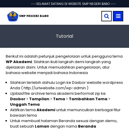
---SELAMAT DATANG DI WEBSITE SMP NEGERI BABO ---
Tutorial
Berikut ini adalah petunjuk pengelolaan untuk pengguna tema
WP Akademi
. Silahkan ikuti langkah demi langkah yang
dijelaskan disini. Untuk memudahkan pengelolaan, atur
bahasa website menjadi bahasa Indonesia
Silahkan terlebih dahulu Login ke Dasbor website wordpress
Anda ( http://urlwebsite.com/wp-admin )
Upload
file archive tema akademi berformat zip ke
Dasbor
>
Tampilan
>
Tema
>
Tambahkan Tema
>
Unggah Tema
Aktifkan tema
Akademi
untuk memunculkan berbagai fitur
bawaan tema
Untuk membuat halaman Beranda sesuai dengan demo,
buat sebuah
Laman
dengan nama
Beranda