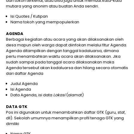
dari tokoh terkenal, atau bisa juga untuk memuat kata-kata
mutiara yang anonim atau buatan Anda sendiri.
Isi Quotes / Kutipan
Nama tokoh yang mempopulerkan
AGENDA
Berbagai kegiatan atau acara yang akan dilaksanakan oleh
desa mapun oleh warga dapat diinfokan melalui fitur Agenda.
Agenda ditampilkan dengan tanggal kadaluarsa, dimana
perlu menambahkan waktu acara akan dilaksanakan. Jika
sudah sampai pada tanggal acara dilaksanakan maka
Agenda tersebut akan kadaluarsa dan hilang secara otomatis
dari daftar Agenda
Judul Agenda
Isi Agenda
Data Agenda, isi data
Lokasi
(alamat)
DATA GTK
Pos ini digunakan untuk menambahkan daftar GTK (guru, staf,
dll). Sekolah umumnya menampilkan profil tenaga GTK yang
dimiliki
Nama GTK