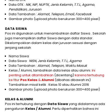
Data GTK :
NIK, NIP, NUPTK, Jenis Kelamin, T.T.L, Agama,
Pendidikan, Jurusan
Data Tambahan :
Alamat, Telepon, Email, Facebook
Gambar photo (upload photo berukuran 300×400 pixel)
DATA SISWA
Pos ini digunakan untuk menambahkan daftar Siswa . Sekolah
juga menampilkan daftar Siswa dengan data standar.
Dikelompokkan dalam kelas dan jurusan sesuai dengan
jenjang sekolah
Nama Siswa
Data Siswa :
NISN, Jenis Kelamin, T.T.L, Agama
Data Tambahan :
Alamat, Telepon, Waktu Masuk
Kelas / Alumni, tambahkan data kelas atau alumni.
Ini
penting untuk ditambahkan
(dicentang)
karena terhubung
ke fitur
Pos Kelas
&
Alumni
(dibahas dibawah ini)
Tambahkan misal ketik : Kelas 10 atau Alumni 2016
Gambar photo (upload photo berukuran 300×400 pixel)
KELAS & ALUMNI
Pos ini terhubung dengan
Data Siswa
yang didalamnya ada
pengaturan
Kelas / Alumni
. Perlu diperhatikan bahwa ini