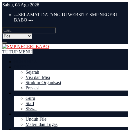
Sabtu, 08 Agu 2026
---SELAMAT DATANG DI WEBSITE SMP NEGERI
BABO ---
TUTUP MENU
BERANDA
PROFIL
Sejarah
Visi dan Misi
Struktur Organisasi
Prestasi
DIREKTORI
Guru
Staff
Siswa
DOWNLOAD
Unduh File
Materi dan Tugas
PPDB 2022