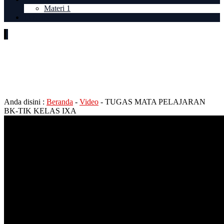
Materi 1
LOGIN
TUGAS MATA PELAJARAN
BK-TIK KELAS IXA
Anda disini :
Beranda
-
Video
-
TUGAS MATA PELAJARAN
BK-TIK KELAS IXA