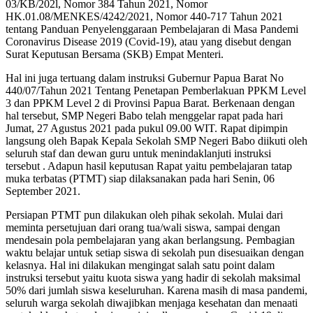
03/KB/202l, Nomor 384 Tahun 2021, Nomor
HK.01.08/MENKES/4242/2021, Nomor 440-717 Tahun 2021
tentang Panduan Penyelenggaraan Pembelajaran di Masa Pandemi
Coronavirus Disease 2019 (Covid-19), atau yang disebut dengan
Surat Keputusan Bersama (SKB) Empat Menteri.
Hal ini juga tertuang dalam instruksi Gubernur Papua Barat No
440/07/Tahun 2021 Tentang Penetapan Pemberlakuan PPKM Level
3 dan PPKM Level 2 di Provinsi Papua Barat. Berkenaan dengan
hal tersebut, SMP Negeri Babo telah menggelar rapat pada hari
Jumat, 27 Agustus 2021 pada pukul 09.00 WIT. Rapat dipimpin
langsung oleh Bapak Kepala Sekolah SMP Negeri Babo diikuti oleh
seluruh staf dan dewan guru untuk menindaklanjuti instruksi
tersebut . Adapun hasil keputusan Rapat yaitu pembelajaran tatap
muka terbatas (PTMT) siap dilaksanakan pada hari Senin, 06
September 2021.
Persiapan PTMT pun dilakukan oleh pihak sekolah. Mulai dari
meminta persetujuan dari orang tua/wali siswa, sampai dengan
mendesain pola pembelajaran yang akan berlangsung. Pembagian
waktu belajar untuk setiap siswa di sekolah pun disesuaikan dengan
kelasnya. Hal ini dilakukan mengingat salah satu point dalam
instruksi tersebut yaitu kuota siswa yang hadir di sekolah maksimal
50% dari jumlah siswa keseluruhan. Karena masih di masa pandemi,
seluruh warga sekolah diwajibkan menjaga kesehatan dan menaati