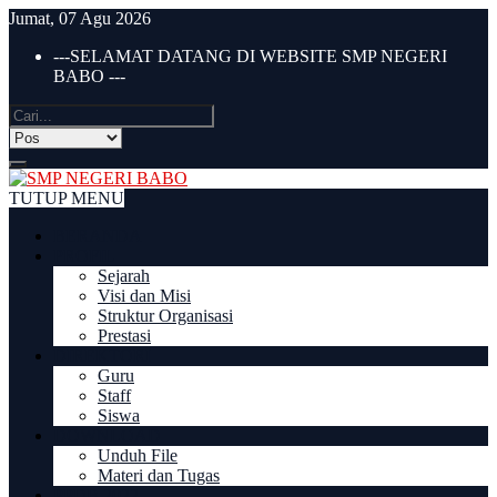
Jumat, 07 Agu 2026
---SELAMAT DATANG DI WEBSITE SMP NEGERI
BABO ---
TUTUP MENU
BERANDA
PROFIL
Sejarah
Visi dan Misi
Struktur Organisasi
Prestasi
DIREKTORI
Guru
Staff
Siswa
DOWNLOAD
Unduh File
Materi dan Tugas
PPDB 2022