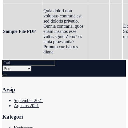
Quia dolori non
voluptas contraria est,
sed doloris privatio.
Omnia contraria, quos
Do
Sample File PDF
etiam insanos esse
Si
vultis. Quid Zeno? cs
un
tanta praestantia?
Primum cur ista res
digna
Arsip
September 2021
Agustus 2021
Kategori
Kesiswaan