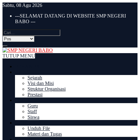
Sabtu, 08 Agu 2026
---SELAMAT DATANG DI WEBSITE SMP NEGERI
BABO ---
TUTUP MENU
BERANDA
PROFIL
Sejarah
Visi dan Misi
Struktur Organisasi
Prestasi
DIREKTORI
Guru
Staff
Siswa
DOWNLOAD
Unduh File
Materi dan Tugas
PPDB 2022