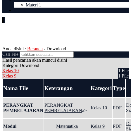
Materi 1
LOGIN
Kategori Download:
Kelas 10
Anda disini :
Beranda
-
Download
Cari File
Hasil pencarian akan muncul disini
Kategori Download
Kelas 10
1 File
Kelas 9
1 File
Nama File
Keterangan
Kategori
Type
PERANGKAT
PERANGKAT
Do
Kelas 10
PDF
PEMBELAJARAN
PEMBELAJARAN
a>
Si
Do
Modul
Matematika
Kelas 9
PDF
Si