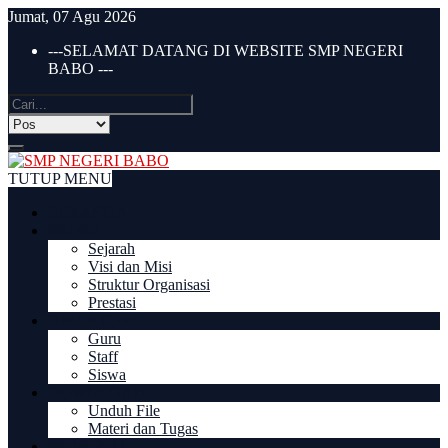
Jumat, 07 Agu 2026
---SELAMAT DATANG DI WEBSITE SMP NEGERI
BABO ---
TUTUP MENU
BERANDA
PROFIL
Sejarah
Visi dan Misi
Struktur Organisasi
Prestasi
DIREKTORI
Guru
Staff
Siswa
DOWNLOAD
Unduh File
Materi dan Tugas
PPDB 2022