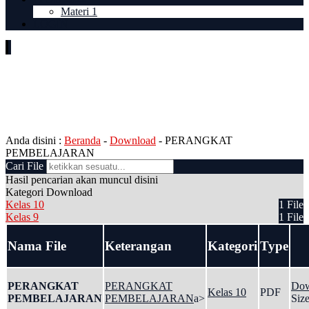
Materi 1
LOGIN
PERANGKAT
PEMBELAJARAN
Anda disini :
Beranda
-
Download
-
PERANGKAT
PEMBELAJARAN
Cari File
Hasil pencarian akan muncul disini
Kategori Download
Kelas 10
1 File
Kelas 9
1 File
Nama File
Keterangan
Kategori
Type
PERANGKAT
PERANGKAT
Dow
Kelas 10
PDF
PEMBELAJARAN
PEMBELAJARAN
a>
Size