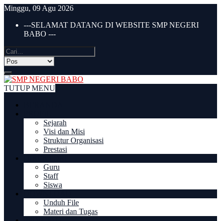
Minggu, 09 Agu 2026
---SELAMAT DATANG DI WEBSITE SMP NEGERI
BABO ---
TUTUP MENU
BERANDA
PROFIL
Sejarah
Visi dan Misi
Struktur Organisasi
Prestasi
DIREKTORI
Guru
Staff
Siswa
DOWNLOAD
Unduh File
Materi dan Tugas
PPDB 2022