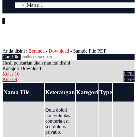
Materi 1
LOGIN
Sample File PDF
Anda disini :
Beranda
-
Download
-
Sample File PDF
Cari File
Hasil pencarian akan muncul disini
Kategori Download
Kelas 10
1 File
Kelas 9
1 File
Nama File
Keterangan
Kategori
Type
Quia dolori
non voluptas
contraria est,
sed doloris
privatio.