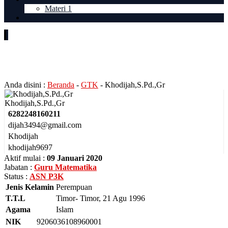
Materi 1
LOGIN
Khodijah,S.Pd.,Gr
Anda disini :
Beranda
-
GTK
-
Khodijah,S.Pd.,Gr
Khodijah,S.Pd.,Gr
6282248160211
dijah3494@gmail.com
Khodijah
khodijah9697
Aktif mulai :
09 Januari 2020
Jabatan :
Guru Matematika
Status :
ASN P3K
Jenis Kelamin
Perempuan
T.T.L
Timor- Timor, 21 Agu 1996
Agama
Islam
NIK
9206036108960001