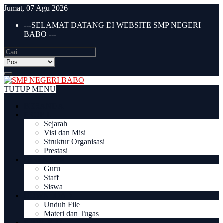
Jumat, 07 Agu 2026
---SELAMAT DATANG DI WEBSITE SMP NEGERI
BABO ---
TUTUP MENU
BERANDA
PROFIL
Sejarah
Visi dan Misi
Struktur Organisasi
Prestasi
DIREKTORI
Guru
Staff
Siswa
DOWNLOAD
Unduh File
Materi dan Tugas
PPDB 2022