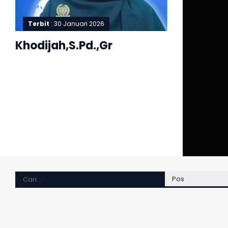
Terbit
: 30 Januari 2026
Khodijah,S.Pd.,Gr
Terbit
: 2
Usriana,