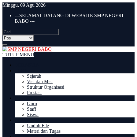
Minggu, 09 Agu 2026
---SELAMAT DATANG DI WEBSITE SMP NEGERI
BABO ---
TUTUP MENU
BERANDA
PROFIL
Sejarah
Visi dan Misi
Struktur Organisasi
Prestasi
DIREKTORI
Guru
Staff
Siswa
DOWNLOAD
Unduh File
Materi dan Tugas
PPDB 2022