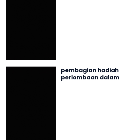
pembagian hadiah
perlombaan dalam
rangka memperingati
hari kemerdekaan RI KE
78 di SMP Negeri Babo