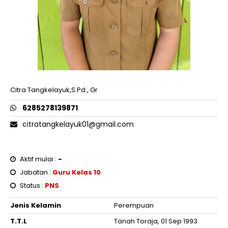
Citra Tangkelayuk,S.Pd., Gr
6285278139871
citratangkelayuk01@gmail.com
Aktif mulai :
-
Jabatan :
Guru Kelas 10
Status :
PNS
Jenis Kelamin
Perempuan
T.T.L
Tanah Toraja, 01 Sep 1993