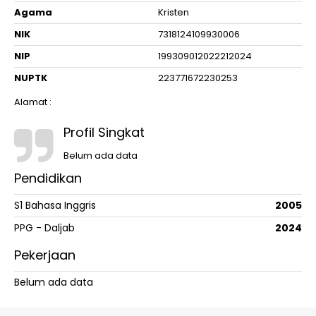
Agama
Kristen
NIK
7318124109930006
NIP
199309012022212024
NUPTK
223771672230253
Alamat :
Profil Singkat
Belum ada data
Pendidikan
S1 Bahasa Inggris
2005
PPG - Daljab
2024
Pekerjaan
Belum ada data