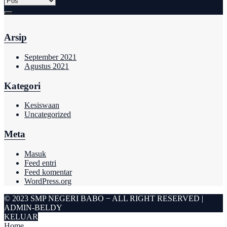
Arsip
September 2021
Agustus 2021
Kategori
Kesiswaan
Uncategorized
Meta
Masuk
Feed entri
Feed komentar
WordPress.org
© 2023 SMP NEGERI BABO − ALL RIGHT RESERVED |
ADMIN-BELDY
KELUAR
Home