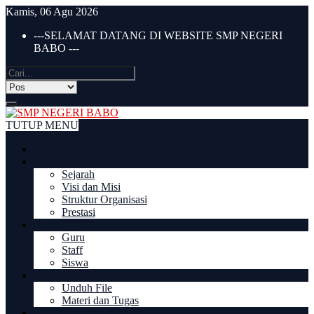
Kamis, 06 Agu 2026
---SELAMAT DATANG DI WEBSITE SMP NEGERI
BABO ---
TUTUP MENU
BERANDA
PROFIL
Sejarah
Visi dan Misi
Struktur Organisasi
Prestasi
DIREKTORI
Guru
Staff
Siswa
DOWNLOAD
Unduh File
Materi dan Tugas
PPDB 2022