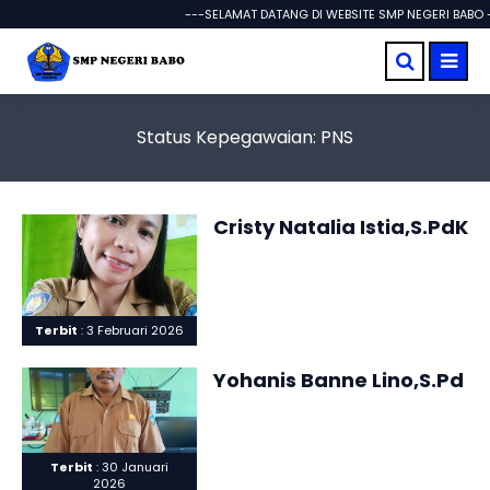
---SELAMAT DATANG DI WEBSITE SMP NEGERI BABO --
Status Kepegawaian:
PNS
Cristy Natalia Istia,S.PdK
Terbit
: 3 Februari 2026
Yohanis Banne Lino,S.Pd
Terbit
: 30 Januari
2026