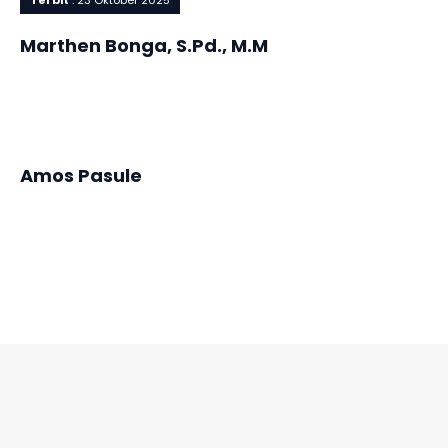
Terbit
: 23 Oktober 2025
Terbit
: 29 September
2021
Marthen Bonga, S.Pd., M.M
Terbit
: 27 September
2021
Amos Pasule