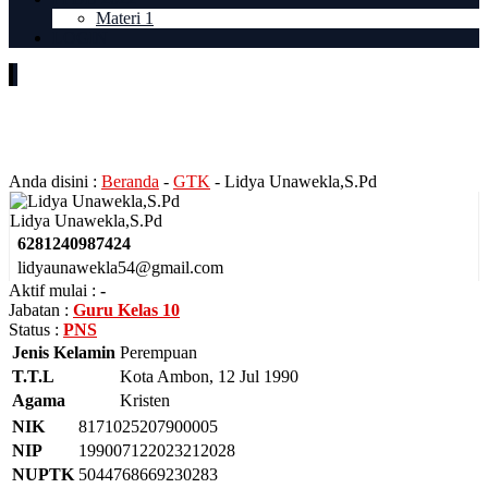
Materi 1
LOGIN
Lidya Unawekla,S.Pd
Anda disini :
Beranda
-
GTK
-
Lidya Unawekla,S.Pd
Lidya Unawekla,S.Pd
6281240987424
lidyaunawekla54@gmail.com
Aktif mulai :
-
Jabatan :
Guru Kelas 10
Status :
PNS
Jenis Kelamin
Perempuan
T.T.L
Kota Ambon, 12 Jul 1990
Agama
Kristen
NIK
8171025207900005
NIP
199007122023212028
NUPTK
5044768669230283