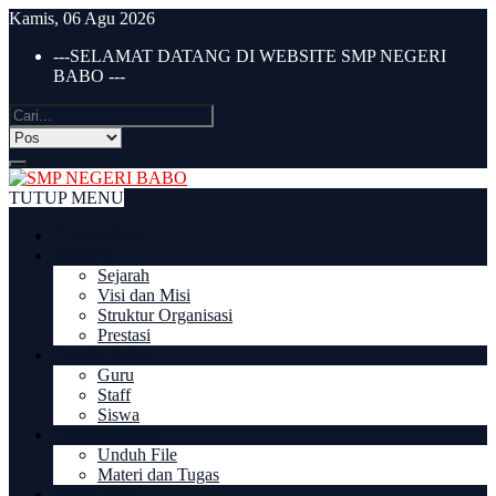
Kamis, 06 Agu 2026
---SELAMAT DATANG DI WEBSITE SMP NEGERI
BABO ---
TUTUP MENU
BERANDA
PROFIL
Sejarah
Visi dan Misi
Struktur Organisasi
Prestasi
DIREKTORI
Guru
Staff
Siswa
DOWNLOAD
Unduh File
Materi dan Tugas
PPDB 2022