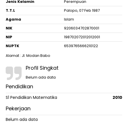
Jenis Kelamin
Perempuan
T.T.L
Palopo, 07 Feb 1987
Agama
Islam
NIK
9206034702870001
NIP
198702072012012001
NUPTK
6539765666210122
Alamat : Jl. Modan Babo
Profil Singkat
Belum ada data
Pendidikan
S1 Pendidikan Matematika
2010
Pekerjaan
Belum ada data