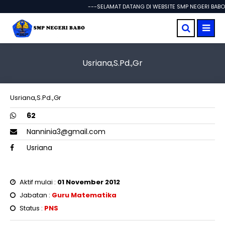
---SELAMAT DATANG DI WEBSITE SMP NEGERI BABO 
Usriana,S.Pd.,Gr
Usriana,S.Pd.,Gr
62
Nanninia3@gmail.com
Usriana
Aktif mulai :
01 November 2012
Jabatan :
Guru Matematika
Status :
PNS