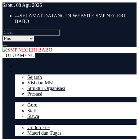
Sabtu, 08 Agu 2026
---SELAMAT DATANG DI WEBSITE SMP NEGERI
BABO ---
TUTUP MENU
BERANDA
PROFIL
Sejarah
Visi dan Misi
Struktur Organisasi
Prestasi
DIREKTORI
Guru
Staff
Siswa
DOWNLOAD
Unduh File
Materi dan Tugas
PPDB 2022