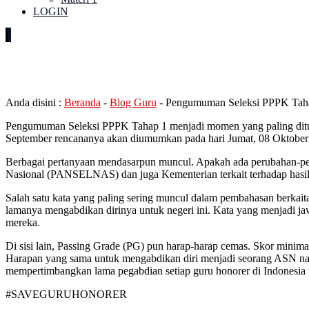
LOGIN
Pengumuman Seleksi PPPK Taha
Anda disini :
Beranda
-
Blog Guru
-
Pengumuman Seleksi PPPK Tahap
Pengumuman Seleksi PPPK Tahap 1 menjadi momen yang paling ditungg
September rencananya akan diumumkan pada hari Jumat, 08 Oktober 20
Berbagai pertanyaan mendasarpun muncul. Apakah ada perubahan-peru
Nasional (PANSELNAS) dan juga Kementerian terkait terhadap hasil 
Salah satu kata yang paling sering muncul dalam pembahasan berkai
lamanya mengabdikan dirinya untuk negeri ini. Kata yang menjadi jaw
mereka.
Di sisi lain, Passing Grade (PG) pun harap-harap cemas. Skor mini
Harapan yang sama untuk mengabdikan diri menjadi seorang ASN nam
mempertimbangkan lama pegabdian setiap guru honorer di Indonesia t
#SAVEGURUHONORER