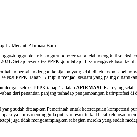
p 1 : Menanti Afirmasi Baru
 1 : Menanti Afirmasi Baru
u-tunggu oleh ribuan guru honorer yang telah mengikuti seleksi ters
21. Setiap peserta tes PPPK guru tahap I bisa mengecek hasil kelulu
bahan berkaitan dengan kebijakan yang telah dikeluarkan sebelumnya?
seleksi PPPK Tahap 1? Inipun menjadi sesuatu yang paling dinantikan
tan dengan seleksi PPPK tahap 1 adalah
AFIRMASI
. Kata yang selalu
aban dari penantian panjang terhadap pengembangan karir/profesi di d
mal yang sudah ditetapkan Pemerintah untuk ketercapaian kompetensi 
paknya harus menunggu keputusan resmi terkait hasil kelulusan mere
etapi juga tidak mengesampingkan sebagian mereka yang sudah medapat