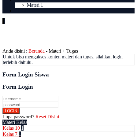
Materi 1
LOGIN
Kelas / Jurusan:
Kelas 7
Anda disini :
Beranda
-
Materi + Tugas
Untuk bisa mengakses konten materi dan tugas, silahkan login
terlebih dahulu.
Form Login Siswa
Form Login
Lupa password?
Reset Disini
Materi Kelas
Kelas 10
1
Kelas 7
1