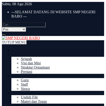
Sabtu, 08 Agu 2026
---SELAMAT DATANG DI WEBSITE SMP NEGERI
BABO ---
TUTUP MENU
BERANDA
PROFIL
Sejarah
Visi dan Misi
Struktur Organisasi
Prestasi
DIREKTORI
Guru
Staff
Siswa
DOWNLOAD
Unduh File
Materi dan Tugas
PPDB 2022