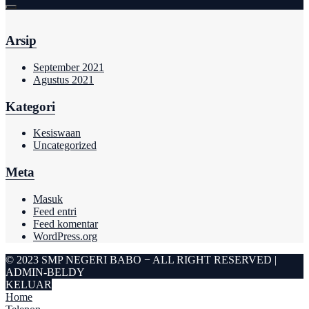
Arsip
September 2021
Agustus 2021
Kategori
Kesiswaan
Uncategorized
Meta
Masuk
Feed entri
Feed komentar
WordPress.org
© 2023 SMP NEGERI BABO − ALL RIGHT RESERVED |
ADMIN-BELDY
KELUAR
Home