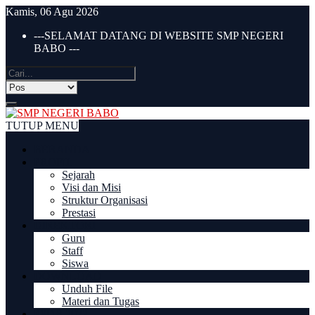
Kamis, 06 Agu 2026
---SELAMAT DATANG DI WEBSITE SMP NEGERI
BABO ---
TUTUP MENU
BERANDA
PROFIL
Sejarah
Visi dan Misi
Struktur Organisasi
Prestasi
DIREKTORI
Guru
Staff
Siswa
DOWNLOAD
Unduh File
Materi dan Tugas
PPDB 2022