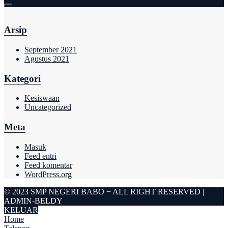
Arsip
September 2021
Agustus 2021
Kategori
Kesiswaan
Uncategorized
Meta
Masuk
Feed entri
Feed komentar
WordPress.org
© 2023 SMP NEGERI BABO − ALL RIGHT RESERVED |
ADMIN-BELDY
KELUAR
Home