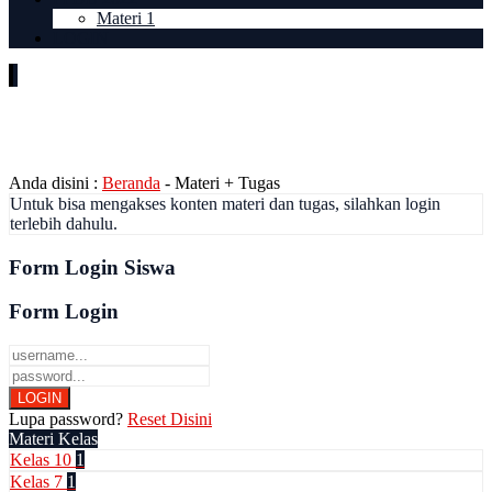
Materi 1
LOGIN
Kelas / Jurusan:
Kelas 9
Anda disini :
Beranda
-
Materi + Tugas
Untuk bisa mengakses konten materi dan tugas, silahkan login
terlebih dahulu.
Form Login Siswa
Form Login
Lupa password?
Reset Disini
Materi Kelas
Kelas 10
1
Kelas 7
1